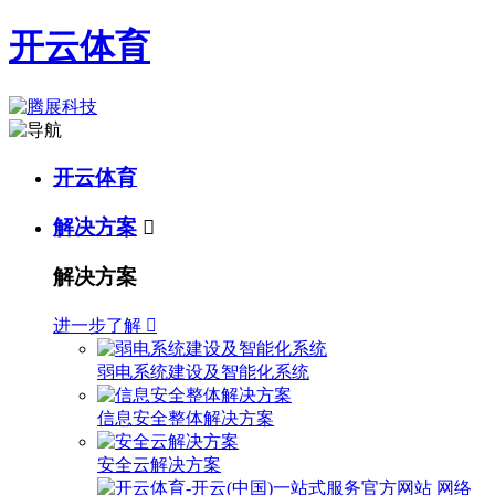
开云体育
开云体育
解决方案

解决方案
进一步了解

弱电系统建设及智能化系统
信息安全整体解决方案
安全云解决方案