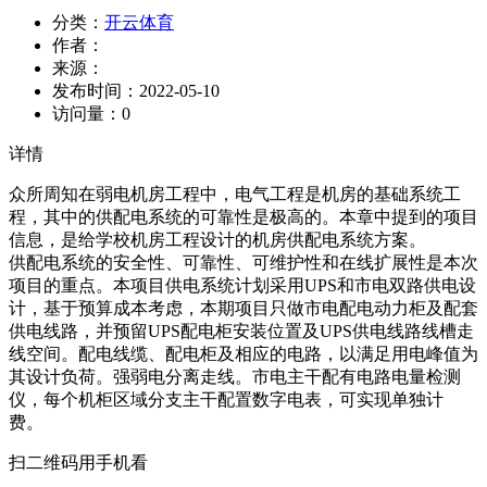
分类：
开云体育
作者：
来源：
发布时间：
2022-05-10
访问量：
0
详情
众所周知在弱电机房工程中，电气工程是机房的基础系统工
程，其中的供配电系统的可靠性是极高的。本章中提到的项目
信息，是给学校机房工程设计的机房供配电系统方案。
供配电系统的安全性、可靠性、可维护性和在线扩展性是本次
项目的重点。本项目供电系统计划采用UPS和市电双路供电设
计，基于预算成本考虑，本期项目只做市电配电动力柜及配套
供电线路，并预留UPS配电柜安装位置及UPS供电线路线槽走
线空间。配电线缆、配电柜及相应的电路，以满足用电峰值为
其设计负荷。强弱电分离走线。市电主干配有电路电量检测
仪，每个机柜区域分支主干配置数字电表，可实现单独计
费。
扫二维码用手机看