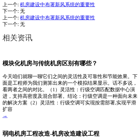
上一个
:
机房建设中布署新风系统的重要性
下一个
:
无
上一个
:
机房建设中布署新风系统的重要性
下一个
:
无
相关资讯
模块化机房与传统机房区别有哪些？
今天咱们就聊一聊它们之间的灵活性及可靠性和节能效果。下
面是工程师为我们测算出来的一个模拟结果显示。话不多说，
看两者之间的对比。（1）灵活性：行级空调匹配数据中心演
进，支持高密度及混合部署。结论：行级空调是一种面向未来
的解决方案（2）灵活性：行级空调可实现按需部署,实现平滑
扩容
→
弱电机房工程改造-机房改造建设工程