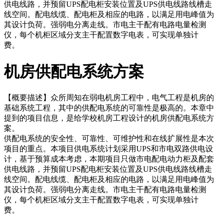
供电线路，并预留UPS配电柜安装位置及UPS供电线路线槽走
线空间。配电线缆、配电柜及相应的电路，以满足用电峰值为
其设计负荷。强弱电分离走线。市电主干配有电路电量检测
仪，每个机柜区域分支主干配置数字电表，可实现单独计
费。
机房供配电系统方案
【概要描述】
众所周知在弱电机房工程中，电气工程是机房的
基础系统工程，其中的供配电系统的可靠性是极高的。本章中
提到的项目信息，是给学校机房工程设计的机房供配电系统方
案。
供配电系统的安全性、可靠性、可维护性和在线扩展性是本次
项目的重点。本项目供电系统计划采用UPS和市电双路供电设
计，基于预算成本考虑，本期项目只做市电配电动力柜及配套
供电线路，并预留UPS配电柜安装位置及UPS供电线路线槽走
线空间。配电线缆、配电柜及相应的电路，以满足用电峰值为
其设计负荷。强弱电分离走线。市电主干配有电路电量检测
仪，每个机柜区域分支主干配置数字电表，可实现单独计
费。