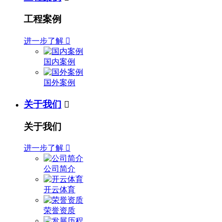
工程案例
进一步了解

国内案例
国外案例
关于我们

关于我们
进一步了解

公司简介
开云体育
荣誉资质