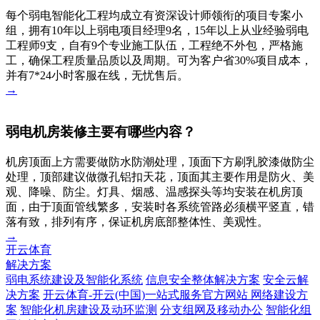
每个弱电智能化工程均成立有资深设计师领衔的项目专案小
组，拥有10年以上弱电项目经理9名，15年以上从业经验弱电
工程师9支，自有9个专业施工队伍，工程绝不外包，严格施
工，确保工程质量品质以及周期。可为客户省30%项目成本，
并有7*24小时客服在线，无忧售后。
→
弱电机房装修主要有哪些内容？
机房顶面上方需要做防水防潮处理，顶面下方刷乳胶漆做防尘
处理，顶部建议做微孔铝扣天花，顶面其主要作用是防火、美
观、降噪、防尘。灯具、烟感、温感探头等均安装在机房顶
面，由于顶面管线繁多，安装时各系统管路必须横平竖直，错
落有致，排列有序，保证机房底部整体性、美观性。
→
开云体育
解决方案
弱电系统建设及智能化系统
信息安全整体解决方案
安全云解
决方案
开云体育-开云(中国)一站式服务官方网站 网络建设方
案
智能化机房建设及动环监测
分支组网及移动办公
智能化组