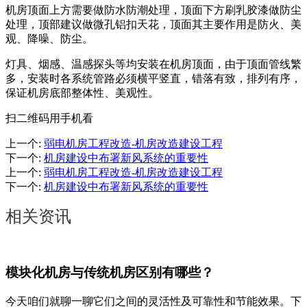
机房顶面上方需要做防水防潮处理，顶面下方刷乳胶漆做防尘
处理，顶部建议做微孔铝扣天花，顶面其主要作用是防火、美
观、降噪、防尘。
灯具、烟感、温感探头等均安装在机房顶面，由于顶面管线繁
多，安装时各系统管路必须横平竖直，错落有致，排列有序，
保证机房底部整体性、美观性。
扫二维码用手机看
上一个
:
弱电机房工程改造-机房改造建设工程
下一个
:
机房建设中布署新风系统的重要性
上一个
:
弱电机房工程改造-机房改造建设工程
下一个
:
机房建设中布署新风系统的重要性
相关资讯
模块化机房与传统机房区别有哪些？
今天咱们就聊一聊它们之间的灵活性及可靠性和节能效果。下